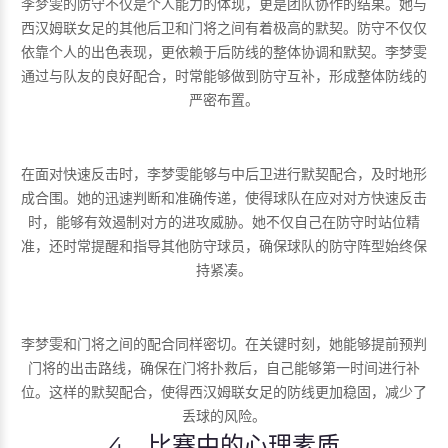
李梦雯的防守不仅是个人能力的体现，更是团队协作的结果。她与
西汉姆联女足的其他后卫和门将之间有着极高的默契。防守不仅仅
依靠个人的出色表现，更依赖于后防线的整体协调和默契。李梦雯
通过与队友的良好配合，时常能够做到防守互补，形成整体防线的
严密布置。
在面对快速反击时，李梦雯能够与中后卫进行默契配合，及时地形
成合围。她的迅速判断和准确传递，使得球队在应对对方快速反击
时，能够有效遏制对方的进攻威胁。她不仅自己在防守时站位精
准，还时常提醒和指导其他防守球员，确保球队的防守阵型始终保
持紧凑。
李梦雯和门将之间的配合同样密切。在关键时刻，她能够提前预判
门将的出击路线，确保在门将扑救后，自己能够第一时间进行补
位。这样的默契配合，使得西汉姆联女足的防线更加稳固，减少了
丢球的风险。
4、比赛中的心理素质