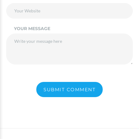
YOUR MESSAGE
SUBMIT COMMENT