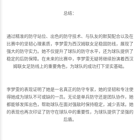
总结：
通过精准的防守站位、出色的防守技术、与队友的默契配合以及在
比赛中的坚韧心理素质，李梦雯为西汉姆联女足稳固防线，展现了
强大的防守实力。她不仅提升了球队的防守水平，还为球队提供了
稳定的后防保障。在未来的比赛中，李梦雯无疑将继续扮演着西汉
姆联女足防线上的重要角色，为球队的成功打下坚实基础。
李梦雯的表现证明了她是一名真正的防守专家，她的坚韧和专注使
得她成为球队不可或缺的一员。无论是单兵防守还是团队协作，她
都能够发挥出色，帮助球队在面对强敌时保持稳定，减少丢球。她
的表现也再次印证了防守在球队中的重要性，为球队提供了坚强的
后盾。