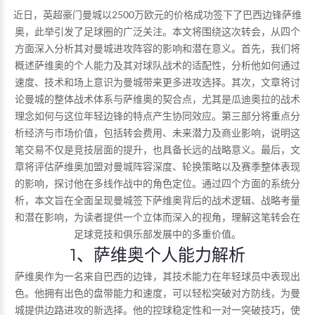
近日，英超豪门曼城以2500万欧元的价格成功签下了巴西边锋萨维
奥，此举引发了足球圈的广泛关注。本文将围绕这次转会，从四个
方面深入分析其对曼城进攻阵容的影响和潜在意义。首先，我们将
概述萨维奥的个人能力及其对球队战术的适配性，分析他如何通过
速度、技术和场上意识为曼城带来更多进攻选择。其次，文章将讨
论曼城的整体战术体系与萨维奥的契合点，尤其是瓜迪奥拉的战术
理念如何与这位年轻边锋的特点产生协同效应。第三部分将重点分
析经济与市场价值，包括转会费用、未来潜力及商业影响，说明这
笔交易不仅是竞技层面的提升，也具备长远的战略意义。最后，文
章将评估萨维奥加盟对曼城阵容深度、轮换策略以及赛季整体表现
的影响，探讨他在多线作战中的角色定位。通过四个方面的系统分
析，本文旨在全面呈现曼城签下萨维奥背后的战术逻辑、战略考量
和潜在影响，为读者提供一个立体而深入的视角，理解这笔转会在
足球竞技和俱乐部发展中的多重价值。
1、萨维奥个人能力解析
萨维奥作为一名来自巴西的边锋，其技术能力在年轻球员中表现出
色。他拥有出色的盘带能力和速度，可以轻松突破对方防线，为曼
城提供边路进攻的新选择。他的控球稳定性和一对一突破技巧，使