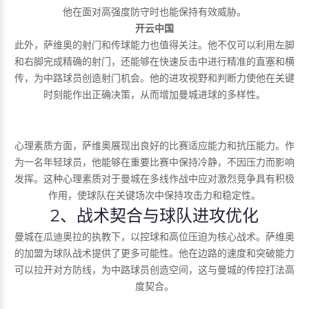
他在面对高强度防守时也能保持有效威胁。
开云中国
此外，萨维奥的射门和传球能力也值得关注。他不仅可以利用左脚
和右脚完成精确的射门，还能够在快速反击中进行精准的直塞和横
传，为中路球员创造射门机会。他的进攻视野和判断力使他在关键
时刻能作出正确决策，从而增加曼城进球的多样性。
心理素质方面，萨维奥展现出良好的比赛适应能力和抗压能力。作
为一名年轻球员，他能够在重要比赛中保持冷静，不因压力而影响
发挥。这种心理素质对于曼城在多线作战中应对激烈竞争具有积极
作用，使球队在关键场次中保持攻击力和稳定性。
2、战术契合与球队进攻优化
曼城在瓜迪奥拉的执教下，以控球和高位压迫为核心战术。萨维奥
的加盟为球队战术提供了更多可能性。他在边路的速度和突破能力
可以拉开对方防线，为中路球员创造空间，这与曼城的传控打法高
度契合。