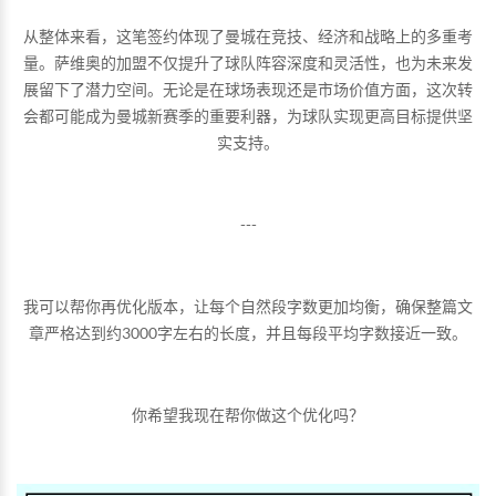
从整体来看，这笔签约体现了曼城在竞技、经济和战略上的多重考
量。萨维奥的加盟不仅提升了球队阵容深度和灵活性，也为未来发
展留下了潜力空间。无论是在球场表现还是市场价值方面，这次转
会都可能成为曼城新赛季的重要利器，为球队实现更高目标提供坚
实支持。
---
我可以帮你再优化版本，让每个自然段字数更加均衡，确保整篇文
章严格达到约3000字左右的长度，并且每段平均字数接近一致。
你希望我现在帮你做这个优化吗？