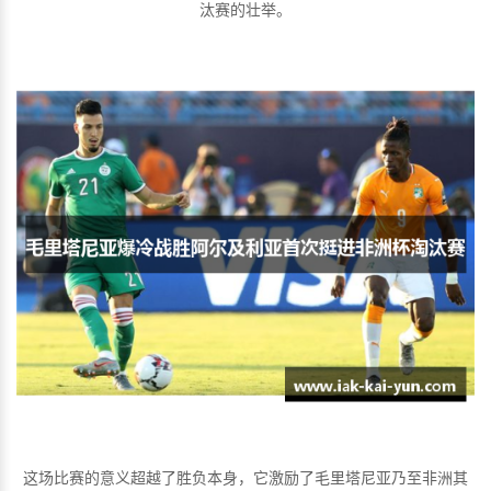
汰赛的壮举。
这场比赛的意义超越了胜负本身，它激励了毛里塔尼亚乃至非洲其