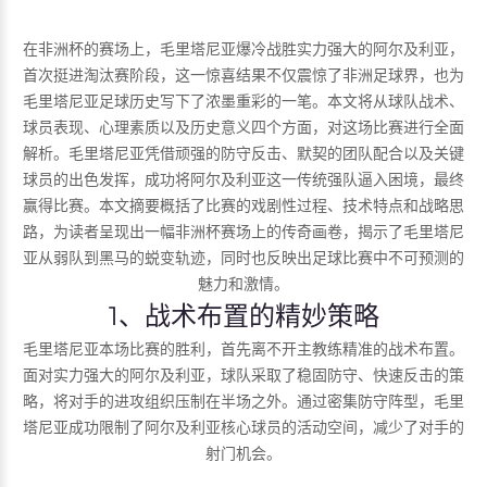
在非洲杯的赛场上，毛里塔尼亚爆冷战胜实力强大的阿尔及利亚，
首次挺进淘汰赛阶段，这一惊喜结果不仅震惊了非洲足球界，也为
毛里塔尼亚足球历史写下了浓墨重彩的一笔。本文将从球队战术、
球员表现、心理素质以及历史意义四个方面，对这场比赛进行全面
解析。毛里塔尼亚凭借顽强的防守反击、默契的团队配合以及关键
球员的出色发挥，成功将阿尔及利亚这一传统强队逼入困境，最终
赢得比赛。本文摘要概括了比赛的戏剧性过程、技术特点和战略思
路，为读者呈现出一幅非洲杯赛场上的传奇画卷，揭示了毛里塔尼
亚从弱队到黑马的蜕变轨迹，同时也反映出足球比赛中不可预测的
魅力和激情。
1、战术布置的精妙策略
毛里塔尼亚本场比赛的胜利，首先离不开主教练精准的战术布置。
面对实力强大的阿尔及利亚，球队采取了稳固防守、快速反击的策
略，将对手的进攻组织压制在半场之外。通过密集防守阵型，毛里
塔尼亚成功限制了阿尔及利亚核心球员的活动空间，减少了对手的
射门机会。