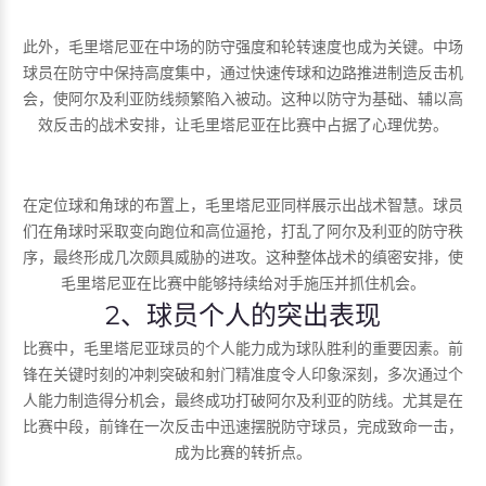
此外，毛里塔尼亚在中场的防守强度和轮转速度也成为关键。中场
球员在防守中保持高度集中，通过快速传球和边路推进制造反击机
会，使阿尔及利亚防线频繁陷入被动。这种以防守为基础、辅以高
效反击的战术安排，让毛里塔尼亚在比赛中占据了心理优势。
在定位球和角球的布置上，毛里塔尼亚同样展示出战术智慧。球员
们在角球时采取变向跑位和高位逼抢，打乱了阿尔及利亚的防守秩
序，最终形成几次颇具威胁的进攻。这种整体战术的缜密安排，使
毛里塔尼亚在比赛中能够持续给对手施压并抓住机会。
2、球员个人的突出表现
比赛中，毛里塔尼亚球员的个人能力成为球队胜利的重要因素。前
锋在关键时刻的冲刺突破和射门精准度令人印象深刻，多次通过个
人能力制造得分机会，最终成功打破阿尔及利亚的防线。尤其是在
比赛中段，前锋在一次反击中迅速摆脱防守球员，完成致命一击，
成为比赛的转折点。