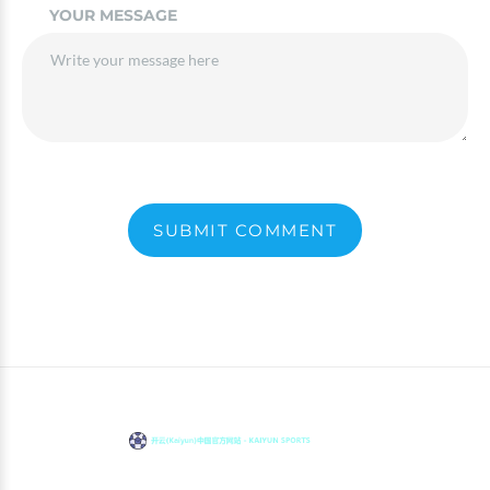
YOUR MESSAGE
SUBMIT COMMENT