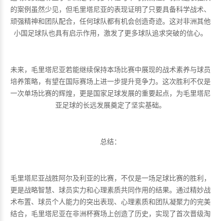
的案例虽然少见，但毛里塔尼亚的表现证明了只要具备科学战术、
顽强精神和团队配合，任何球队都有机会创造奇迹。这对非洲其他
小国足球队也具有启示作用，激发了更多球队追求突破的信心。
未来，毛里塔尼亚若能继续保持本场比赛中展现的战术素养与球员
培养策略，有望在国际赛场上进一步提升竞争力。这次胜利不仅是
一次单场比赛的辉煌，更是国家足球发展的重要起点，为毛里塔尼
亚足球的长远发展奠定了坚实基础。
总结：
毛里塔尼亚战胜阿尔及利亚的比赛，不仅是一场足球比赛的胜利，
更是战略智慧、球员实力和心理素质共同作用的结果。通过精妙战
术布置、球员个人能力的突出表现、心理素质和团队凝聚力的完美
结合，毛里塔尼亚在非洲杯赛场上创造了历史，实现了首次晋级淘