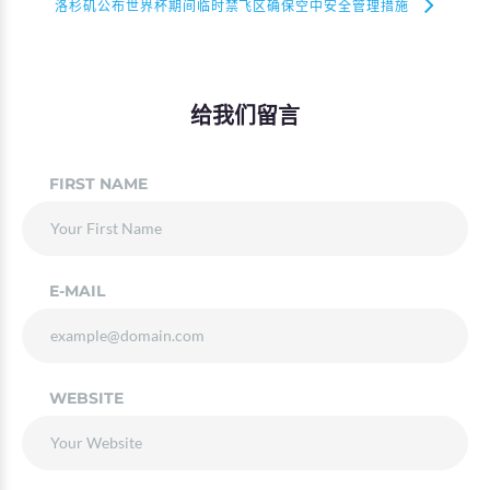
洛杉矶公布世界杯期间临时禁飞区确保空中安全管理措施
给我们留言
FIRST NAME
E-MAIL
WEBSITE