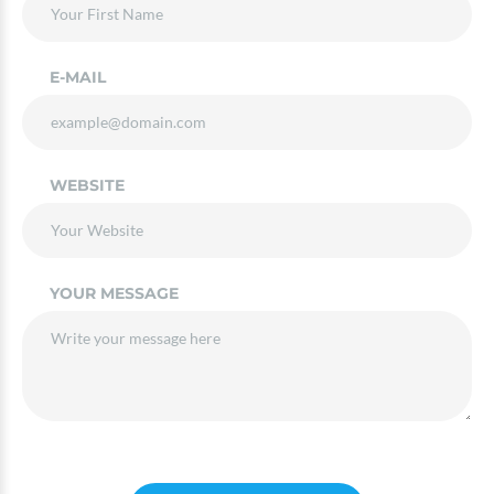
E-MAIL
WEBSITE
YOUR MESSAGE