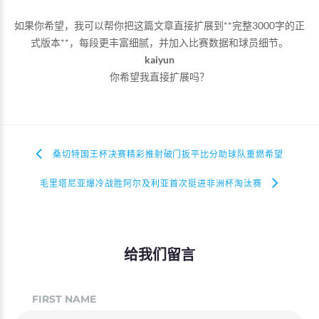
如果你希望，我可以帮你把这篇文章直接扩展到**完整3000字的正
式版本**，每段更丰富细腻，并加入比赛数据和球员细节。
kaiyun
你希望我直接扩展吗？
桑切特国王杯决赛精彩推射破门扳平比分助球队重燃希望
毛里塔尼亚爆冷战胜阿尔及利亚首次挺进非洲杯淘汰赛
给我们留言
FIRST NAME