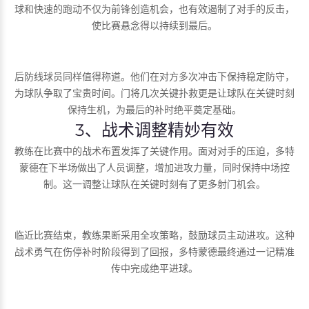
球和快速的跑动不仅为前锋创造机会，也有效遏制了对手的反击，
使比赛悬念得以持续到最后。
后防线球员同样值得称道。他们在对方多次冲击下保持稳定防守，
为球队争取了宝贵时间。门将几次关键扑救更是让球队在关键时刻
保持生机，为最后的补时绝平奠定基础。
3、战术调整精妙有效
教练在比赛中的战术布置发挥了关键作用。面对对手的压迫，多特
蒙德在下半场做出了人员调整，增加进攻力量，同时保持中场控
制。这一调整让球队在关键时刻有了更多射门机会。
临近比赛结束，教练果断采用全攻策略，鼓励球员主动进攻。这种
战术勇气在伤停补时阶段得到了回报，多特蒙德最终通过一记精准
传中完成绝平进球。