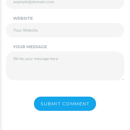
WEBSITE
YOUR MESSAGE
SUBMIT COMMENT