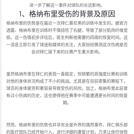
进一步了解这一事件对球队的长远影响。
1、格纳布里受伤的背景及原因
格纳布里的伤势是在最近一次拜仁慕尼黑的训练中发生的。据官方
透露，格纳布里在训练时不慎扭伤了右腿，导致了部分肌肉纤维受
损。这一伤情初步评估后，医生判断他需要约四周的恢复时间。这
一消息立即引发了球迷和媒体的关注，大家纷纷猜测这次伤病是否
会对拜仁接下来的比赛产生重大影响。
虽然格纳布里在拜仁的表现一直稳定，但频繁的高强度比赛和训练
对他的身体状况构成了不小的挑战。尤其是在目前密集的赛程下，
球员的身体疲劳积累容易导致受伤的风险。加之，格纳布里此前曾
有过小伤病的历史，这也使得他在赛季中可能遭遇更长时间的恢复
期。
然而，格纳布里的伤势也并非完全是外界的偶然事件，拜仁俱乐部
的医疗团队已经开始介入，进行详细的康复计划，力求让他尽快恢