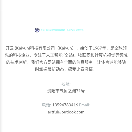
开云 (Kaiyun)科技有限公司（Kaiyun），始创于1987年，是全球领
先的科技企业，专注于人工智能 (全站)、物联网和计算机视觉等领域
的技术创新。我们官方网站拥有全面的信息服务，让体育迷能够随
时掌握最新动态，感受比赛激情。
地址:
贵阳市气侨之渊71号
电话
13594780416
Email
artful@outlook.com