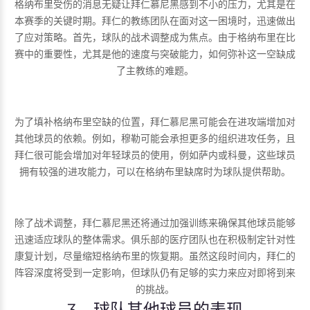
格纳布里受伤的消息无疑让拜仁慕尼黑感到不小的压力，尤其是在
本赛季的关键时期。拜仁的教练团队在面对这一困境时，迅速做出
了应对策略。首先，球队的战术调整成为焦点。由于格纳布里在比
赛中的重要性，尤其是他的速度与突破能力，如何弥补这一空缺成
了主教练的难题。
为了填补格纳布里空缺的位置，拜仁慕尼黑可能会在进攻端增加对
其他球员的依赖。例如，穆勒可能会承担更多的组织进攻任务，且
拜仁很可能会增加对年轻球员的使用，例如萨内或科曼，这些球员
拥有较强的进攻能力，可以在格纳布里缺席时为球队提供帮助。
除了战术调整，拜仁慕尼黑还将通过加强训练来确保其他球员能够
迅速适应球队的整体需求。俱乐部的医疗团队也在积极制定针对性
康复计划，尽量缩短格纳布里的恢复期。虽然这段时间内，拜仁的
阵容深度将受到一定影响，但球队仍有足够的实力来应对即将到来
的挑战。
3、球队其他球员的表现