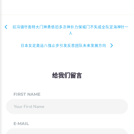
拉冯镇守南特大门神勇依旧多次神扑力保城门不失成全队定海神针一
人
日本女足奥运八强止步引发反思团队未来发展方向
给我们留言
FIRST NAME
E-MAIL