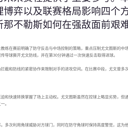
理博弈以及联赛格局影响四个
析那不勒斯如何在强敌面前艰
主教练在赛前明确了防守反击与中场控制的策略，重点压制尤文图斯的中
传导球撕开尤文防线，并在第30分钟通过一次快速反击取得进球。
场拦截和防线的紧密协作来限制对手的进攻空间。在比赛中段，尤文曾多
压迫和快速转换掌握了场上主动权。尤文图斯虽然在控球上略显劣势，但
之一。
。多次利用角球威胁对方球门，同时在防守角球时保持高度警觉，这为他