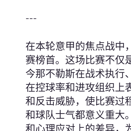
---
在本轮意甲的焦点战中
赛榜首。这场比赛不仅
今那不勒斯在战术执行
在控球率和进攻组织上
和反击威胁，使比赛过
和球队士气都意义重大
和心理应对上的差异，