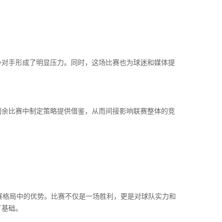
争对手形成了明显压力。同时，这场比赛也为球迷和媒体提
剩余比赛中制定策略提供借鉴，从而间接影响联赛整体的竞
赛格局中的优势。比赛不仅是一场胜利，更是对球队实力和
了基础。