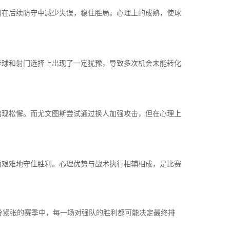
们在后续防守中减少失误，稳住胜局。心理上的成熟，使球
传球和射门选择上出现了一定犹豫，导致多次机会未能转化
出现松懈。而尤文图斯尝试通过换人加强攻击，但在心理上
而艰难地守住胜利。心理优势与战术执行相辅相成，是比赛
分紧张的赛季中，每一场对强队的胜利都可能决定最终排