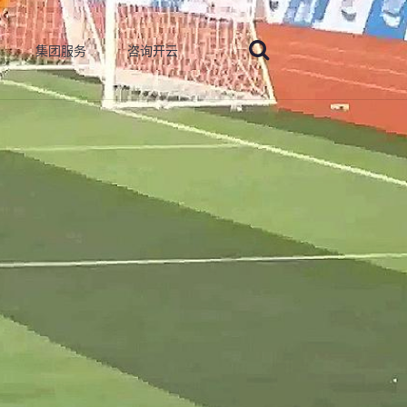
集团服务
咨询开云