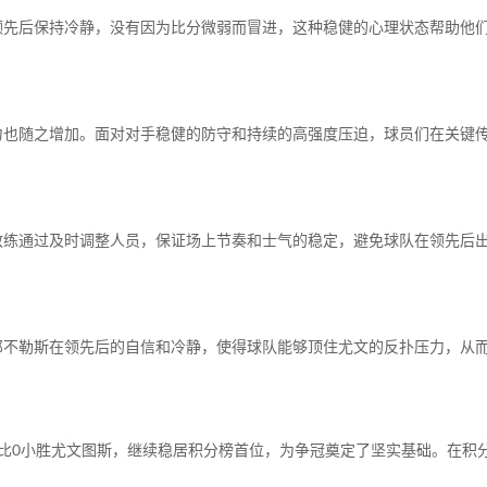
领先后保持冷静，没有因为比分微弱而冒进，这种稳健的心理状态帮助他
力也随之增加。面对对手稳健的防守和持续的高强度压迫，球员们在关键
教练通过及时调整人员，保证场上节奏和士气的稳定，避免球队在领先后
那不勒斯在领先后的自信和冷静，使得球队能够顶住尤文的反扑压力，从
比0小胜尤文图斯，继续稳居积分榜首位，为争冠奠定了坚实基础。在积