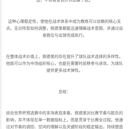
这种心理稳定性，使他在战术体系中成为教练可以信赖的核心支
点。无论阵型如何调整，佩德里都能迅速理解战术意图，并通过自
身跑位与出球完成执行。
在整体战术价值上，佩德里的存在提升了球队战术选择的多样性。
他既可以作为中场组织核心，也能在需要时前移参与进攻，为球队
提供更多战术弹性。
总结：
综合世界杯预选赛中的多场表现来看，佩德里对比赛节奏与胜负的
影响，并不体现在单一数据指标上，而是贯穿于比赛全过程。他通
过对节奏的调控、空间的理解以及关键阶段的稳定输出，持续塑造