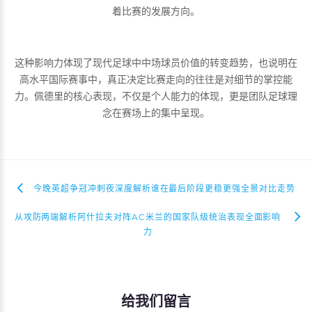
着比赛的发展方向。
这种影响力体现了现代足球中中场球员价值的转变趋势，也说明在
高水平国际赛事中，真正决定比赛走向的往往是对细节的掌控能
力。佩德里的核心表现，不仅是个人能力的体现，更是团队足球理
念在赛场上的集中呈现。
今晚英超争冠冲刺夜深度解析谁在最后阶段更稳更强全景对比走势
从攻防两端解析阿什拉夫对阵AC米兰的国家队级统治表现全面影响
力
给我们留言