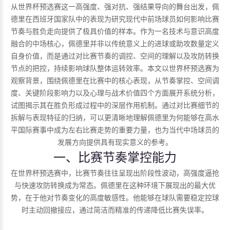
从世界杯预选赛这一高强度、强对抗、强结果导向的舞台出发，佩
德里在西班牙国家队中的表现为研究现代中前场球员如何影响比赛
节奏与胜负走向提供了极具价值的样本。作为一名技术与意识高度
融合的中场核心，佩德里并非以传统意义上的进球或助攻数量定义
自身价值，而是通过对比赛节奏的调控、空间的理解以及攻防转换
节点的把控，持续影响球队整体运转效率。本文以世界杯预选赛为
观察背景，围绕佩德里在比赛中的核心表现，从节奏掌控、空间调
度、关键阶段影响力以及心理与战术价值四个方面展开系统分析，
试图揭示其在胜负形成过程中的深层作用机制。通过对比赛细节的
拆解与表现特征的归纳，可以更清晰地理解佩德里为何能够在高水
平国际赛事中成为左右比赛走势的重要力量，也为当代中场球员的
发展方向提供具有现实意义的参考。
一、比赛节奏掌控能力
在世界杯预选赛中，比赛节奏往往呈现出阶段性波动，高强度逼抢
与快速攻防转换成为常态。佩德里在这种环境下展现出的最大优
势，在于他对节奏变化的高度敏感性。他能够在球队需要稳定控球
时主动回撤接应，通过简洁而精准的传递降低比赛失误率。