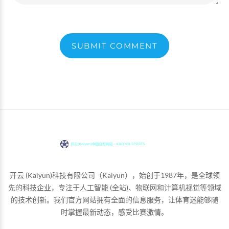
SUBMIT COMMENT
开云 (Kaiyun)科技有限公司（Kaiyun），始创于1987年，是全球领
先的科技企业，专注于人工智能 (全站)、物联网和计算机视觉等领域
的技术创新。我们官方网站拥有全面的信息服务，让体育迷能够随
时掌握最新动态，感受比赛激情。