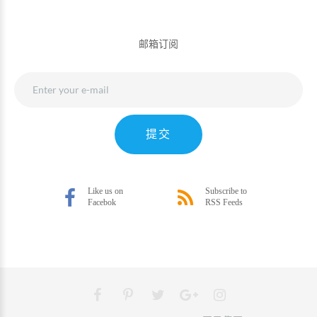
邮箱订阅
提交