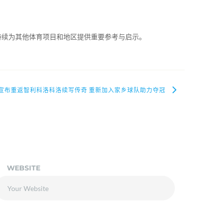
持续为其他体育项目和地区提供重要参考与启示。
宣布重返智利科洛科洛续写传奇 重新加入家乡球队助力夺冠
WEBSITE