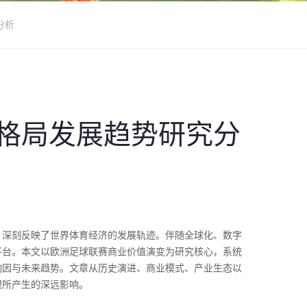
分析
格局发展趋势研究分
，深刻反映了世界体育经济的发展轨迹。伴随全球化、数字
平台。本文以欧洲足球联赛商业价值演变为研究核心，系统
动因与未来趋势。文章从历史演进、商业模式、产业生态以
塑所产生的深远影响。