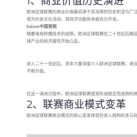
1、商业价值历史演进
欧洲足球联赛的商业价值最初源于其深厚的历史积淀与广
视为社会文化活动，其经济功能尚未被充分开发。
kaiyun中国官网
随着电视转播技术的成熟，欧洲足球联赛在二十世纪后期
球产业的经济属性开始凸显。
进入二十一世纪后，资本力量深度介入欧洲足球联赛，商
不断升级。
在这一演进过程中，欧洲足球联赛逐渐形成稳定而成熟的
2、联赛商业模式变革
欧洲足球联赛商业模式的核心变革体现在收入结构的多元