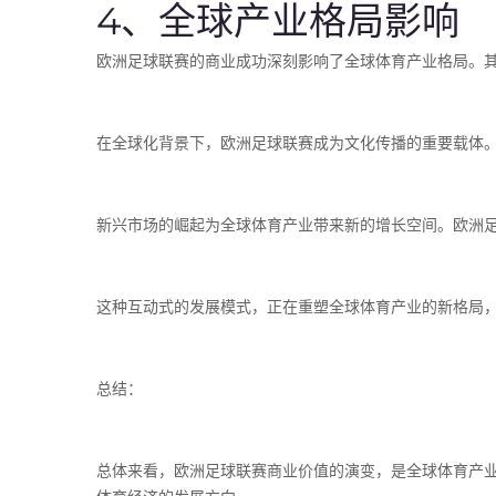
4、全球产业格局影响
欧洲足球联赛的商业成功深刻影响了全球体育产业格局。
在全球化背景下，欧洲足球联赛成为文化传播的重要载体
新兴市场的崛起为全球体育产业带来新的增长空间。欧洲
这种互动式的发展模式，正在重塑全球体育产业的新格局
总结：
总体来看，欧洲足球联赛商业价值的演变，是全球体育产