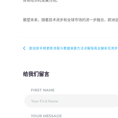
体育经济的发展方向。
展望未来，随着技术进步和全球市场的进一步融合，欧洲
欧冠射手榜更新流程与数据来源方法详解指南全解析实用步
给我们留言
FIRST NAME
YOUR MESSAGE