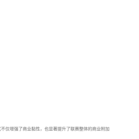
式不仅增强了商业黏性，也显著提升了联赛整体的商业附加