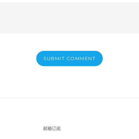
SUBMIT COMMENT
邮箱订阅