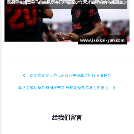
德国女足奥运力克西班牙夺铜成功扭转下滑趋势
摩洛哥成功举办非洲杯赛事 展现足球热情与组织能力
给我们留言