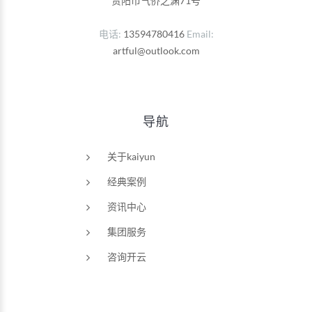
贵阳市气侨之渊71号
电话
13594780416
Email
artful@outlook.com
导航
关于kaiyun
经典案例
资讯中心
集团服务
咨询开云