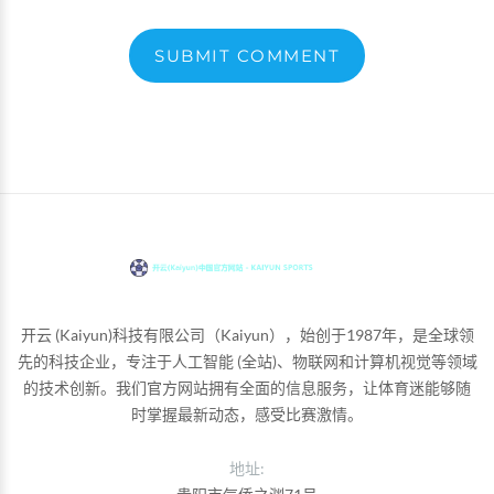
SUBMIT COMMENT
开云 (Kaiyun)科技有限公司（Kaiyun），始创于1987年，是全球领
先的科技企业，专注于人工智能 (全站)、物联网和计算机视觉等领域
的技术创新。我们官方网站拥有全面的信息服务，让体育迷能够随
时掌握最新动态，感受比赛激情。
地址: