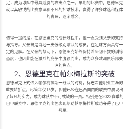
足，成为球队中最具威胁的攻击点之一。早期的比赛中，恩德里克
就以其敏锐的比赛意识和不凡的控球技术，赢得了许多球迷和媒体
的青睐，逐渐成名。
值得一提的是，在恩德里克的成长过程中，他一直受到父亲的支持
与指导。父亲曾是当地一支低级别球队的成员，在足球方面具有一
定的见解。在父亲的帮助下，恩德里克始终保持着坚韧不拔的训练
态度，也因此能在激烈的竞争中脱颖而出，成为众多欧洲俱乐部关
注的焦点。
2、恩德里克在帕尔梅拉斯的突破
恩德里克正式进入帕尔梅拉斯一线队的时刻，标志着他职业生涯的
重要转折点。尽管年仅16岁，但他已经在巴西国内的联赛中展现出
了超凡的实力，成为球队中不可或缺的一员。特别是在2022赛季的
巴甲联赛中，恩德里克的出色表现帮助帕尔梅拉斯成功夺得了巴甲
冠军。