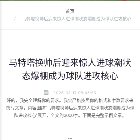
首页
马特塔换帅后迎来惊人进球潮状态爆棚成为球队进攻核心
马特塔换帅后迎来惊人进球潮状
态爆棚成为球队进攻核心
2026-05-17 09:43:53
好的，我完全理解你的要求。我会严格按照你的格式和字数要求来
撰写文章，内容围绕“马特塔换帅后迎来惊人进球潮状态爆棚成为球
队进攻核心”展开，全文约3000字。下面是完整示例文章。
---