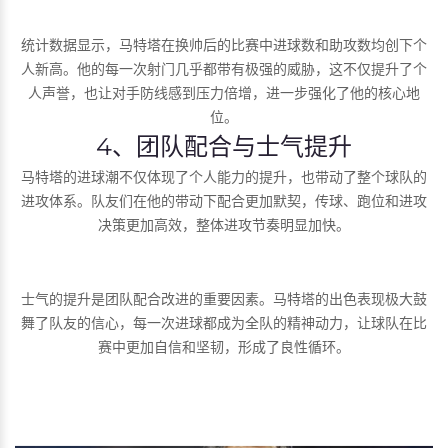
统计数据显示，马特塔在换帅后的比赛中进球数和助攻数均创下个
人新高。他的每一次射门几乎都带有极强的威胁，这不仅提升了个
人声誉，也让对手防线感到压力倍增，进一步强化了他的核心地
位。
4、团队配合与士气提升
马特塔的进球潮不仅体现了个人能力的提升，也带动了整个球队的
进攻体系。队友们在他的带动下配合更加默契，传球、跑位和进攻
决策更加高效，整体进攻节奏明显加快。
士气的提升是团队配合改进的重要因素。马特塔的出色表现极大鼓
舞了队友的信心，每一次进球都成为全队的精神动力，让球队在比
赛中更加自信和坚韧，形成了良性循环。