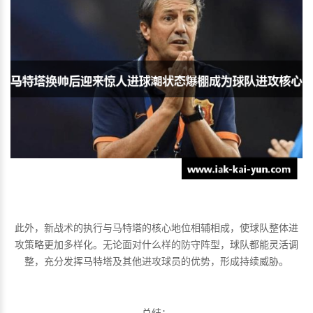
此外，新战术的执行与马特塔的核心地位相辅相成，使球队整体进
攻策略更加多样化。无论面对什么样的防守阵型，球队都能灵活调
整，充分发挥马特塔及其他进攻球员的优势，形成持续威胁。
总结：